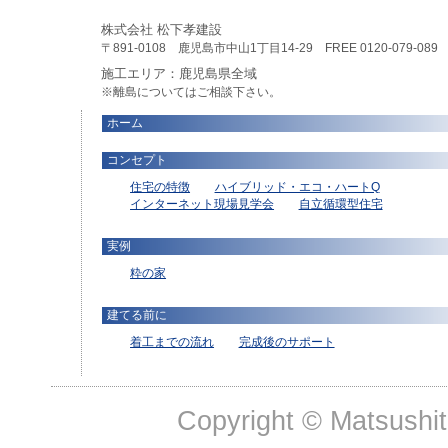
株式会社 松下孝建設
〒891-0108 鹿児島市中山1丁目14-29 FREE 0120-079-089 TEL
施工エリア：鹿児島県全域
※離島についてはご相談下さい。
ホーム
コンセプト
住宅の特徴
ハイブリッド・エコ・ハートQ
インターネット現場見学会
自立循環型住宅
実例
粋の家
建てる前に
着工までの流れ
完成後のサポート
Copyright © Matsushit