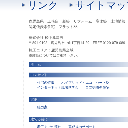
リンク
サイトマッ
鹿児島県 工務店 新築 リフォーム 増改築 土地情報
認定低炭素住宅 フラット35
株式会社 松下孝建設
〒891-0108 鹿児島市中山1丁目14-29 FREE 0120-079-089 TEL
施工エリア：鹿児島県全域
※離島についてはご相談下さい。
ホーム
コンセプト
住宅の特徴
ハイブリッド・エコ・ハートQ
インターネット現場見学会
自立循環型住宅
実例
粋の家
建てる前に
着工までの流れ
完成後のサポート