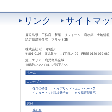
リンク
サイトマッ
鹿児島県 工務店 新築 リフォーム 増改築 土地情報
認定低炭素住宅 フラット35
株式会社 松下孝建設
〒891-0108 鹿児島市中山1丁目14-29 FREE 0120-079-089 TEL
施工エリア：鹿児島県全域
※離島についてはご相談下さい。
ホーム
コンセプト
住宅の特徴
ハイブリッド・エコ・ハートQ
インターネット現場見学会
自立循環型住宅
実例
粋の家